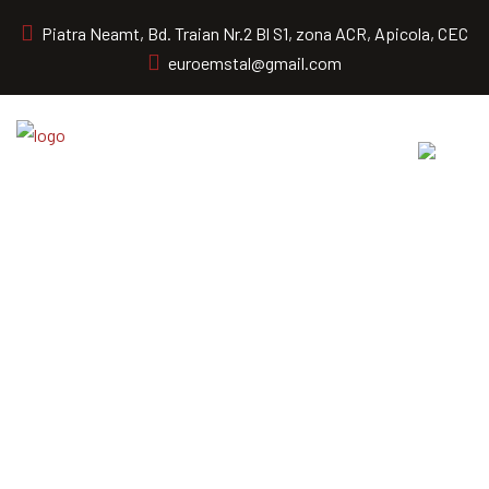
Piatra Neamt, Bd. Traian Nr.2 Bl S1, zona ACR, Apicola, CEC
euroemstal@gmail.com
Archive for iunie 11th, 2021
Home
Testimonials